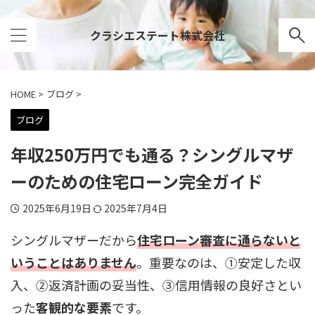
クラシエステート株式会社
HOME
>
ブログ
>
ブログ
年収250万円でも通る？シングルマザ
ーのための住宅ローン完全ガイド
2025年6月19日
2025年7月4日
シングルマザーだから
住宅ローン審査に通らないと
いうことはありません
。重要なのは、①安定した収
入、②返済計画の妥当性、③信用情報の良好さとい
った
客観的な要素
です。