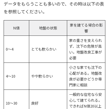
データをもらうことも多いので、その時は以下の表
を参照してください。
家を建てる場合の影
N値
地盤の状態
響
家の重さを支えられ
ず、沈下の危険が高
0～4
とても軟らかい
い。地盤改良工事が
必要
小さな家でも沈下の
心配がある。地盤改
4～10
やや軟らかい
良が必要かどうか専
門家に相談
一般的な住宅なら安
心して建てられる。
10～30
良好
できればN値20以上