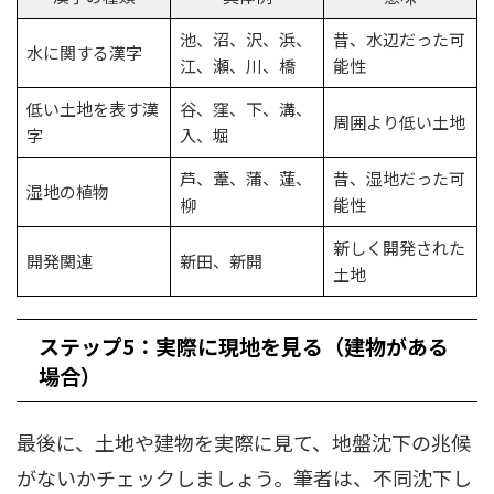
池、沼、沢、浜、
昔、水辺だった可
水に関する漢字
江、瀬、川、橋
能性
低い土地を表す漢
谷、窪、下、溝、
周囲より低い土地
字
入、堀
芦、葦、蒲、蓮、
昔、湿地だった可
湿地の植物
柳
能性
新しく開発された
開発関連
新田、新開
土地
ステップ5：実際に現地を見る（建物がある
場合）
最後に、土地や建物を実際に見て、地盤沈下の兆候
がないかチェックしましょう。筆者は、不同沈下し