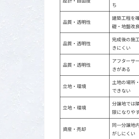
設計・自由度
ち
建築工程を
品質・透明性
礎・地盤改
完成後の施
品質・透明性
きにくい
アフターサ
品質・透明性
きがある
土地の場所
立地・環境
できない
分譲地では
立地・環境
限になりや
同一分譲地
資産・売却
がしにくい