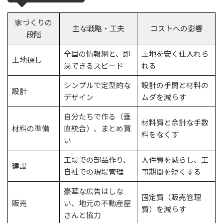
家づくりの
主な戦略・工夫
コストへの影響
段階
全国の情報網と、即
土地を安く仕入れら
土地探し
決できるスピード
れる
シンプルで定型的な
設計の手間と材料の
設計
デザイン
ムダを減らす
自分たちで作る（垂
材料費と余計な手数
材料の準備
直統合）、まとめ買
料をなくす
い
工場での部品作り、
人件費を減らし、工
建設
自社での現場管理
事期間を短くする
豪華な広告はしな
固定費（販売管理
販売
い、地元の不動産屋
費）を減らす
さんと協力